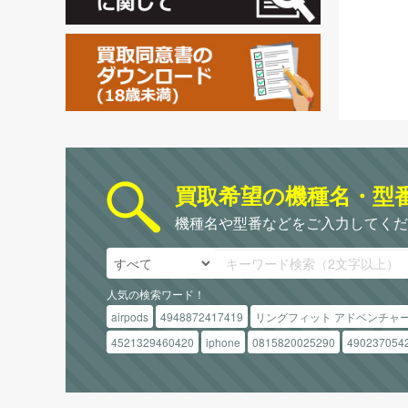
買取希望の機種名・型
機種名や型番などをご入力してくだ
人気の検索ワード！
airpods
4948872417419
リングフィット アドベンチャ
4521329460420
iphone
0815820025290
490237054