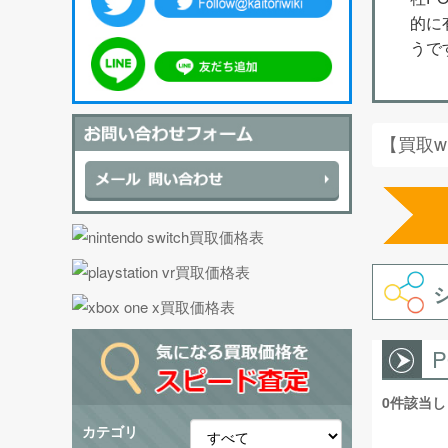
的に
うで
【買取w
0件該当
カテゴリ