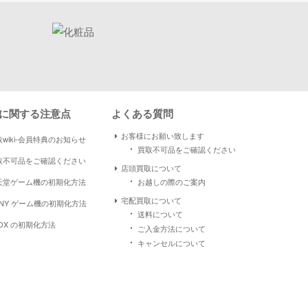
に関する注意点
よくある質問
お客様にお願い致します
wiki-会員特典のお知らせ
・
買取不可品をご確認ください
取不可品をご確認ください
店頭買取について
・
天堂ゲーム機の初期化方法
お越しの際のご案内
宅配買取について
ONY ゲーム機の初期化方法
・
送料について
OX の初期化方法
・
ご入金方法について
・
キャンセルについて