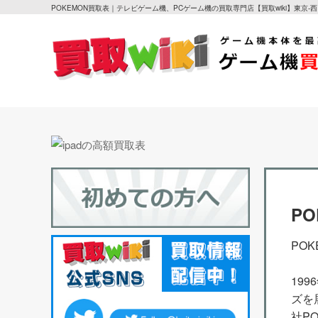
POKEMON買取表｜テレビゲーム機、PCゲーム機の買取専門店【買取wiki】東京-
P
PO
19
ズを
社P