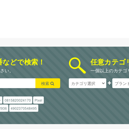
番などで検索！
任意カテゴ
さい。
一個以上のカテゴ
検索
ー
0815820024170
Pixel
2936
4902370548495