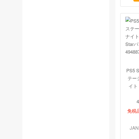
PS5
テー
イト C
4
免税
JAN