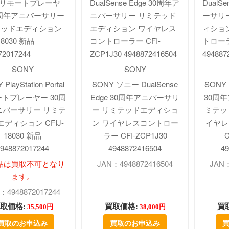
SONY
SONY
PlayStation Portal
SONY ソニー DualSense
SONY 
トプレーヤー 30周
Edge 30周年アニバーサリ
30周
ニバーサリー リミテ
ー リミテッドエディショ
ミテッ
ディション CFIJ-
ン ワイヤレスコントロー
イヤレ
18030 新品
ラー CFI-ZCP1J30
C
948872017244
4948872416504
49
品は買取不可となり
JAN：4948872416504
JAN：
ます。
：4948872017244
取価格:
買取価格:
買
35,500円
38,000円
買取のお申込み
買取のお申込み