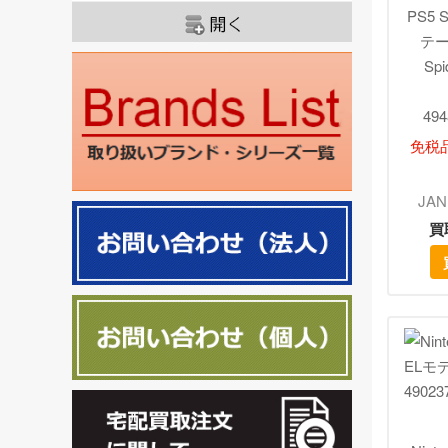
PS5
テー
Sp
49
免税
JAN
買