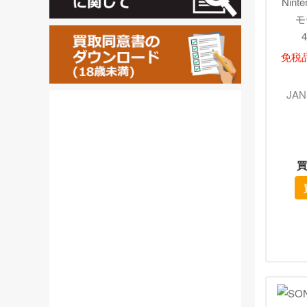
Nint
モ
4
免税
JAN
買