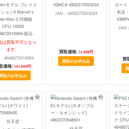
 Slimモデル プレイス
KB6CA 4902370553024
カート
ション5 Marvel`s
本語・
JAN：4902370553024
ider-Man 2 同梱版
KB6PA
CFIJ-10020
JAN：
48872016964 新品
品は買取不可となり
ます。
買取価格:
51,000円
：4948872016964
買
買取のお申込み
取価格:
102,000円
買取のお申込み
任天堂
任天堂