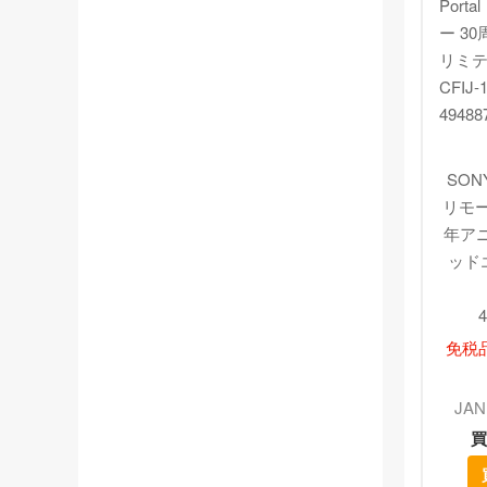
SONY 
リモー
年ア
ッドエ
4
免税
JAN
買