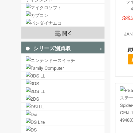
ライ
4
免税
JAN
シリーズ別買取
買