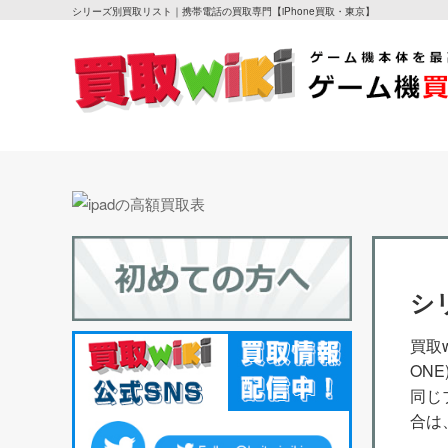
シリーズ別買取リスト｜携帯電話の買取専門【iPhone買取・東京】
シ
買取w
ON
同じ
合は