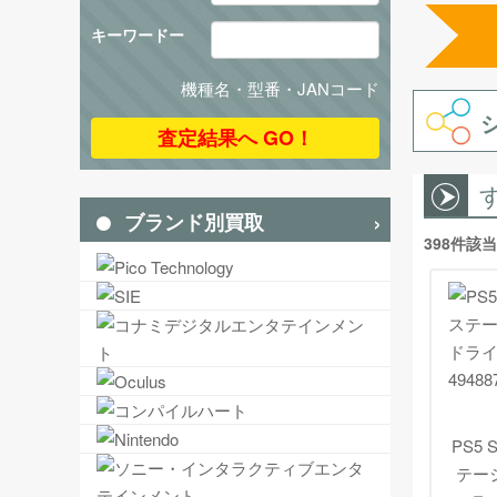
キーワードー
機種名・型番・JANコード
ブランド別買取
398件該
PS5
テー