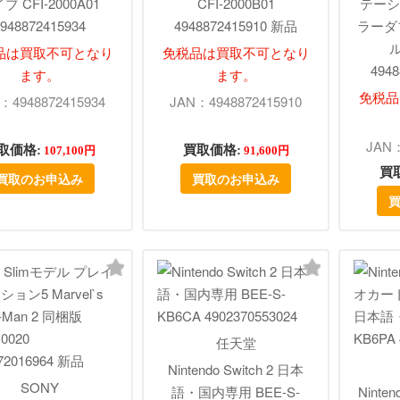
ブ CFI-2000A01
CFI-2000B01
テーシ
948872415934
4948872415910 新品
ラーダ
ル
品は買取不可となり
免税品は買取不可となり
494
ます。
ます。
免税品
：4948872415934
JAN：4948872415910
JAN：
取価格:
買取価格:
107,100円
91,600円
買
買取のお申込み
買取のお申込み
任天堂
Nintendo Switch 2 日本
SONY
語・国内専用 BEE-S-
Ninte