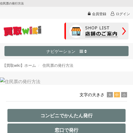
住民票の発行方法
会員登録
ログイン
ナビゲーション
【買取wiki】ホーム
住民票の発行方法
文字の大きさ
大
中
小
コンビニでかんたん発行
窓口で発行