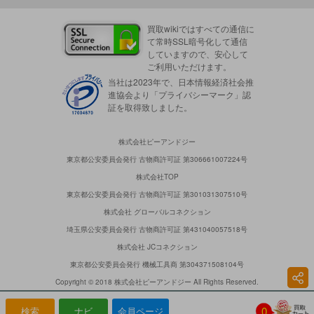
買取wikiではすべての通信に
て常時SSL暗号化して通信
していますので、安心して
ご利用いただけます。
当社は2023年で、日本情報経済社会推
進協会より「プライバシーマーク」認
証を取得致しました。
株式会社ピーアンドジー
東京都公安委員会発行 古物商許可証 第306661007224号
株式会社TOP
東京都公安委員会発行 古物商許可証 第301031307510号
株式会社 グローバルコネクション
埼玉県公安委員会発行 古物商許可証 第431040057518号
株式会社 JCコネクション
東京都公安委員会発行 機械工具商 第304371508104号
Copyright © 2018 株式会社ピーアンドジー All Rights Reserved.
0
検索
ナビ
会員ページ