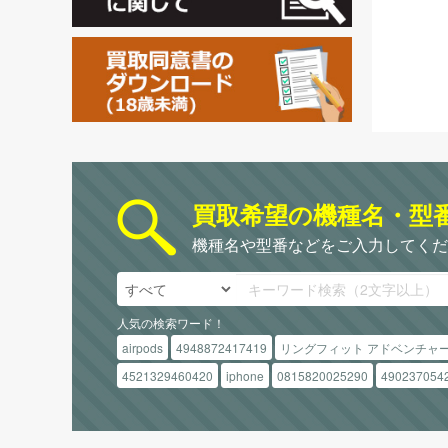
買取希望の機種名・型
機種名や型番などをご入力してくだ
人気の検索ワード！
airpods
4948872417419
リングフィット アドベンチャ
4521329460420
iphone
0815820025290
490237054