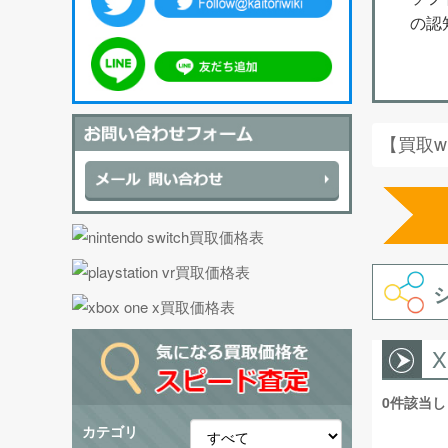
の認
【買取w
X
0件該当
カテゴリ