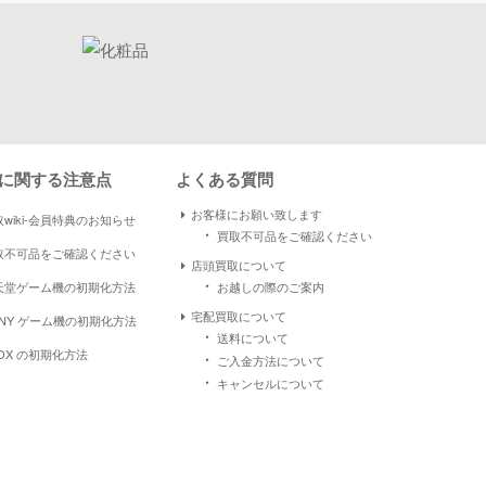
に関する注意点
よくある質問
お客様にお願い致します
wiki-会員特典のお知らせ
・
買取不可品をご確認ください
取不可品をご確認ください
店頭買取について
・
天堂ゲーム機の初期化方法
お越しの際のご案内
宅配買取について
ONY ゲーム機の初期化方法
・
送料について
OX の初期化方法
・
ご入金方法について
・
キャンセルについて