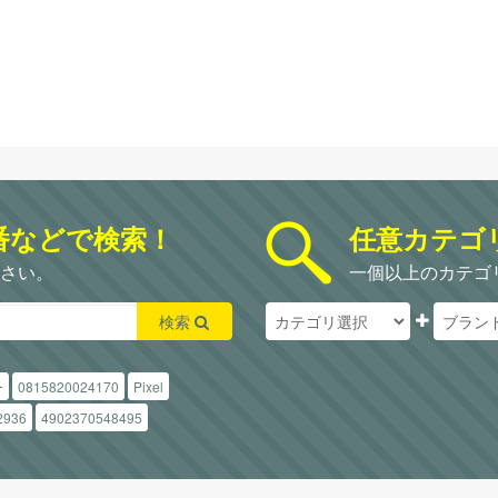
番などで検索！
任意カテゴ
さい。
一個以上のカテゴ
検索
ー
0815820024170
Pixel
2936
4902370548495