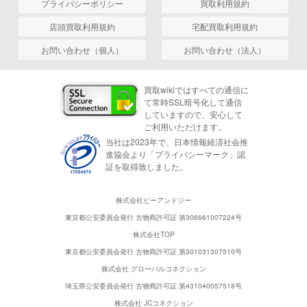
プライバシーポリシー
買取利用規約
店頭買取利用規約
宅配買取利用規約
お問い合わせ（個人）
お問い合わせ（法人）
買取wikiではすべての通信に
て常時SSL暗号化して通信
していますので、安心して
ご利用いただけます。
当社は2023年で、日本情報経済社会推
進協会より「プライバシーマーク」認
証を取得致しました。
株式会社ピーアンドジー
東京都公安委員会発行 古物商許可証 第306661007224号
株式会社TOP
東京都公安委員会発行 古物商許可証 第301031307510号
株式会社 グローバルコネクション
埼玉県公安委員会発行 古物商許可証 第431040057518号
株式会社 JCコネクション