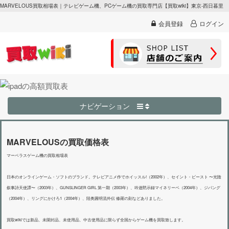
MARVELOUS買取相場表｜テレビゲーム機、PCゲーム機の買取専門店【買取wiki】東京-西日暮里
会員登録
ログイン
ナビゲーション
MARVELOUSの買取価格表
マーベラスゲーム機の買取相場表
日本のオンラインゲーム・ソフトのブランド。テレビアニメ作でホイッスル!（2002年）、セイント・ビースト 〜光陰
叙事詩天使譚〜（2003年）、GUNSLINGER GIRL 第一期（2003年）、吟遊黙示録マイネリーベ（2004年）、ジパング
（2004年）、リングにかけろ1（2004年）、陸奥圓明流外伝 修羅の刻などありました。
買取wikiでは新品、未開封品、未使用品、中古使用品に限らず全国からゲーム機を買取致します。