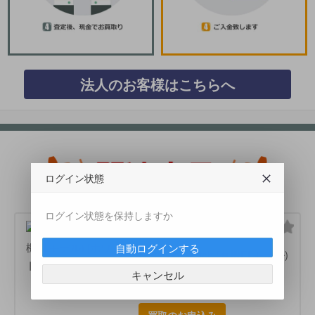
法人のお客様はこちらへ
ログイン状態
ログイン状態を保持しますか
任天堂
自動ログインする
Nintendo Switch (有機ELモデル)
[ホワイト] 4902370548495
キャンセル
買取価格:
43900円